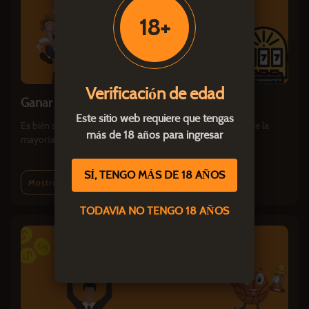
18+
Verificación de edad
Ganar A Las Tragamonedas
Este sitio web requiere que tengas
Es bién sabido que ganar a las tragaperras es el objetivo de la
más de 18 años para ingresar
mayoría de los jugadores de los casinos online. Por lo ...
SÍ, TENGO MÁS DE 18 AÑOS
Mostrar Todo
TODAVIA NO TENGO 18 AÑOS