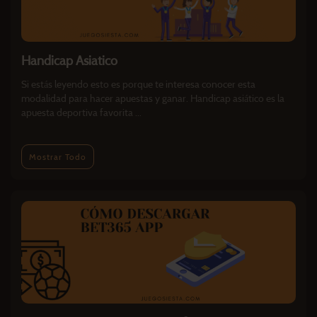
Handicap Asiatico
Si estás leyendo esto es porque te interesa conocer esta
modalidad para hacer apuestas y ganar. Handicap asiático es la
apuesta deportiva favorita ...
Mostrar Todo