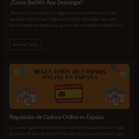
¿Cómo Bet365 App Descargar?
¿Buscando una aplicación segura para entretenerte con las
apuestas deportivas? Deberías bet365 descargar app, una
herramienta perfecta para apostar en movimiento desde una ...
Mostrar Todo
Regulación de Casinos Online en España
La nueva regulación de casinos online en España entró en vigor
en mayo 29 de este 2021. El Ministro de Consumo declaró que ...