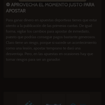
⚽ APROVECHA EL MOMENTO JUSTO PARA
APOSTAR
Para ganar dinero en apuestas deportivas tienes que estar
atento a la publicación de las primeras cuotas. De igual
forma, vigilar los cambios para apostar de inmediato,
puesto que podrías conseguir pagos bastante generosos.
Claro tiene un riesgo, porque si sucede un acontecimiento
como una lesión, apostar temprano te dará una
desventaja. Pero, en las apuestas en ocasiones hay que
tomar riesgos para ser un ganador.