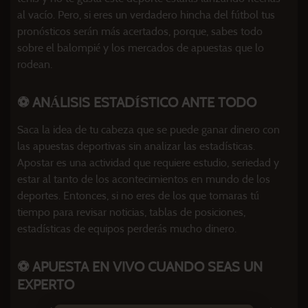
al vacío. Pero, si eres un verdadero hincha del fútbol tus
pronósticos serán más acertados, porque, sabes todo
sobre el balompié y los mercados de apuestas que lo
rodean.
⚽ ANÁLISIS ESTADÍSTICO ANTE TODO
Saca la idea de tu cabeza que se puede ganar dinero con
las apuestas deportivas sin analizar las estadísticas.
Apostar es una actividad que requiere estudio, seriedad y
estar al tanto de los acontecimientos en mundo de los
deportes. Entonces, si no eres de los que tomaras tú
tiempo para revisar noticias, tablas de posiciones,
estadísticas de equipos perderás mucho dinero.
⚽ APUESTA EN VIVO CUANDO SEAS UN
EXPERTO