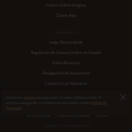
Casino Online Uruguay
Casino App
INFORMACIÓN
Juego Responsbale
Regulación de Casinos Online en España
Sobre Nosotros
Divulgación Del Anunciante
Contacta Con Nosotros
Utilizamos
Cookies
para garantizar la mejor calidad posible. Si
continua navegando, consideramos que acepta nuestra
Política de
Privacidad
.
Términos de Uso
Política de Privacidad
Cookies
Copyright © 2026 Juego Siesta