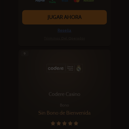
JUGAR AHORA
Reseña
Términos Del Operador
9
Codere Casino
Bono
Sin Bono de Bienvenida