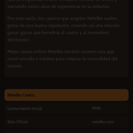
sumando varios años de experiencia en la industria.
Por esta razón, los casinos que aceptan Neteller suelen
gozar de una buena reputación, creando así una relación
ganar-ganar que beneficia al casino y al monedero
electrónico.
Mejor casino online Neteller también poseen una app
móvil sencilla e intuitiva para mejorar la comodidad del
usuario.
Neteller Casino
Lanzamiento Inicial
1999
Sitio Oficial
neteller.com