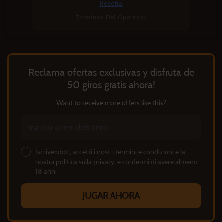
Reseña
Términos Del Operador
Reclama ofertas exclusivas y disfruta de
50 giros gratis ahora!
Want to receive more offers like this?
Iscrivendoti, accetti i nostri termini e condizioni e la
nostra politica sulla privacy, e confermi di avere almeno
18 anni.
JUGAR AHORA