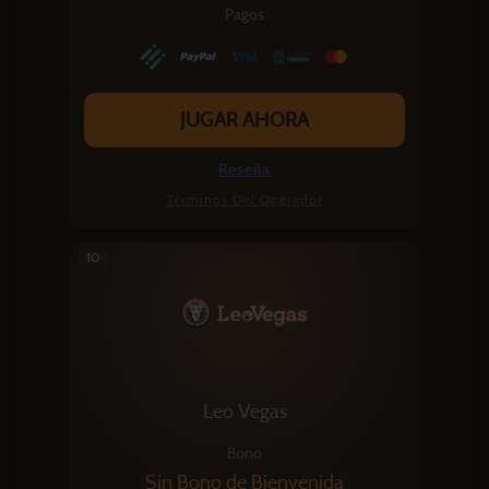
Pagos
JUGAR AHORA
Reseña
Términos Del Operador
10
Leo Vegas
Bono
Sin Bono de Bienvenida