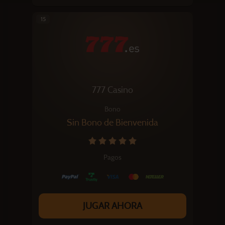
15
777 Casino
Bono
Sin Bono de Bienvenida
Pagos
JUGAR AHORA