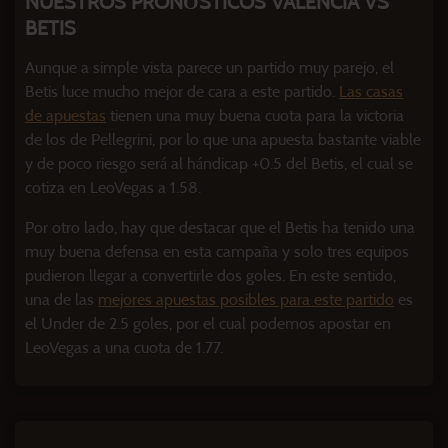
NUESTROS PRONÓSTICOS VALENCIA VS
BETIS
Aunque a simple vista parece un partido muy parejo, el
Betis luce mucho mejor de cara a este partido.
Las casas
de apuestas
tienen una muy buena cuota para la victoria
de los de Pellegrini, por lo que una apuesta bastante viable
y de poco riesgo será al hándicap +0.5 del Betis, el cual se
cotiza en LeoVegas a 1.58.
Por otro lado, hay que destacar que el Betis ha tenido una
muy buena defensa en esta campaña y solo tres equipos
pudieron llegar a convertirle dos goles. En este sentido,
una de las
mejores apuestas posibles para este partido
es
el Under de 2.5 goles, por el cual podemos apostar en
LeoVegas a una cuota de 1.77.