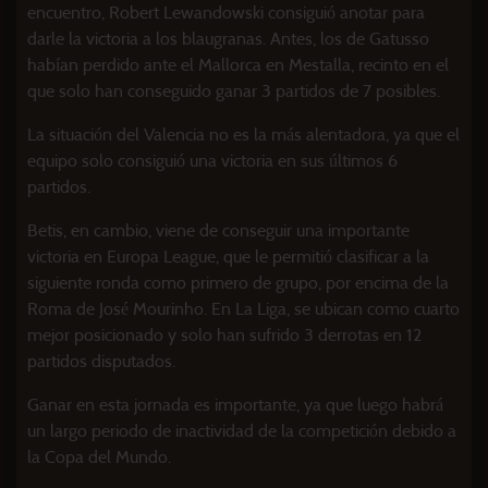
encuentro, Robert Lewandowski consiguió anotar para
darle la victoria a los blaugranas. Antes, los de Gatusso
habían perdido ante el Mallorca en Mestalla, recinto en el
que solo han conseguido ganar 3 partidos de 7 posibles.
La situación del Valencia no es la más alentadora, ya que el
equipo solo consiguió una victoria en sus últimos 6
partidos.
Betis, en cambio, viene de conseguir una importante
victoria en Europa League, que le permitió clasificar a la
siguiente ronda como primero de grupo, por encima de la
Roma de José Mourinho. En La Liga, se ubican como cuarto
mejor posicionado y solo han sufrido 3 derrotas en 12
partidos disputados.
Ganar en esta jornada es importante, ya que luego habrá
un largo periodo de inactividad de la competición debido a
la Copa del Mundo.