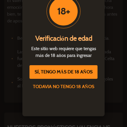
El Valencia vs Betis pinta para ser un partido de mucha
emoción y alto nivel, ideal para realizar apuestas. Ahora
18+
bien, te recomendamos considerar algunos detalles antes
de apostar en este partido:
Verificación de edad
Betis lleva 5 partidos sin perder ante el Valencia.
Este sitio web requiere que tengas
Las únicas tres derrotas del Betis esta temporada
más de 18 años para ingresar
fueron ante Atlético de Madrid, Real Madrid y Celta
de Vigo.
SÍ, TENGO MÁS DE 18 AÑOS
Solamente 3 equipos han podido anotarle 2 goles
al Betis en la presente temporada.
TODAVIA NO TENGO 18 AÑOS