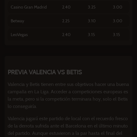
Casino Gran Madrid
2.40
3.25
3.00
Betway
2.25
3.10
3.00
LeoVegas
2.40
3.15
3.15
PREVIA VALENCIA VS BETIS
Valencia y Betis tienen entre sus objetivos hacer una buena
campaña en La Liga. Acceder a competiciones europeas es
la meta, pero si la competición terminara hoy, solo el Betis
lo conseguiría.
Valencia jugará este partido de local con el recuerdo fresco
de la derrota sufrida ante el Barcelona en el último minuto
del partido. Aunque estuvieron a la par hasta el final del