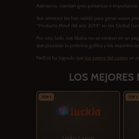
Asimismo, cuentan gran presencia e importancia 
Sus servicios les han valido para ganar varios p
“Producto Móvil del año 2019” en los Global Ga
Por otro lado, sus títulos no se centran en un jue
que priorizan la potencia gráfica y las experiencias
NetEnt ha logrado que
los juegos del casino
se a
LOS MEJORES 
TOP 1
TOP 2
Luckia Casino