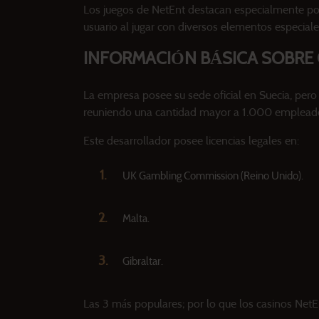
Los juegos de NetEnt destacan especialmente por
usuario al jugar con diversos elementos especiale
INFORMACIÓN BÁSICA SOBRE
La empresa posee su sede oficial en Suecia, pero 
reuniendo una cantidad mayor a 1.000 emplead
Este desarrollador posee licencias legales en:
UK Gambling Commission (Reino Unido).
Malta.
Gibraltar.
Las 3 más populares; por lo que los casinos NetE