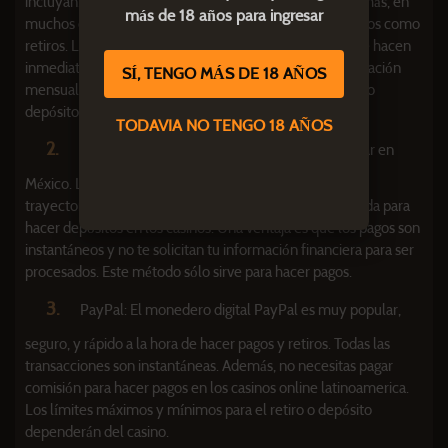
incluyan. Este método ofrece seguridad y rapidez. Además, en
más de 18 años para ingresar
muchos casinos es compatible para hacer tanto depósitos como
retiros. Las transacciones realizadas con este método se hacen
inmediatamente y puedes verlas reflejadas en tu facturación
SÍ, TENGO MÁS DE 18 AÑOS
mensual. Los límites máximos y mínimos para el retiro o
depósito dependerán del casino.
TODAVIA NO TENGO 18 AÑOS
OXXO Pay: Es un método de pago muy popular en
México. La cadena de tiendas con más de 3 décadas en
trayectoria se ha convertido en una forma segura y rápida para
hacer depósitos en los casinos. Una ventaja es que los pagos son
instantáneos y no te solicitan tu información financiera para ser
procesados. Este método sólo sirve para hacer pagos.
PayPal: El monedero digital PayPal es muy popular,
seguro, y rápido a la hora de hacer pagos y retiros. Todas las
transacciones son instantáneas. Además, no necesitas pagar
comisión para hacer pagos en los casinos online latinoamerica.
Los límites máximos y mínimos para el retiro o depósito
dependerán del casino.