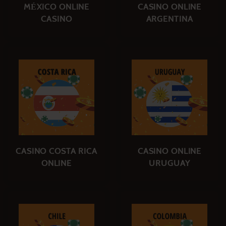
MÉXICO ONLINE
CASINO ONLINE
CASINO
ARGENTINA
Casino Costa Rica Online
Casino Online Uruguay
CASINO COSTA RICA
CASINO ONLINE
ONLINE
URUGUAY
Chile Online Casino
Colombia Online Casino