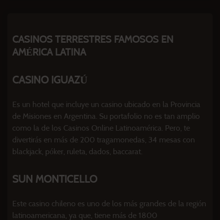
CASINOS TERRESTRES FAMOSOS EN
AMÉRICA LATINA
CASINO IGUAZÚ
Es un hotel que incluye un casino ubicado en la Provincia
de Misiones en Argentina. Su portafolio no es tan amplio
como la de los Casinos Online Latinoamérica. Pero, te
divertirás en más de 200 tragamonedas, 34 mesas con
blackjack, póker, ruleta, dados, baccarat.
SUN MONTICELLO
Este casino chileno es uno de los más grandes de la región
latinoamericana, ya que, tiene más de 1800