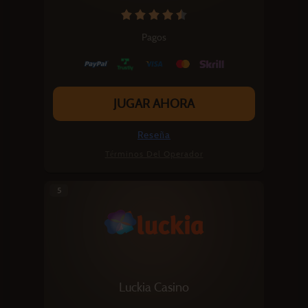
Pagos
JUGAR AHORA
Reseña
Términos Del Operador
5
Luckia Casino