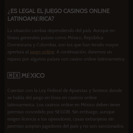
¿ES LEGAL EL JUEGO CASINOS ONLINE
LATINOAMÉRICA?
La situación cambia dependiendo del país. Aunque en
líneas generales países como México, República
Dominicana y Colombia, son los que han tenido mayor
apertura al
juego online
. A continuación, daremos un
repaso por algunos países con casino online latinoamerica.
🇲🇽 MÉXICO
Cuentan con la Ley Federal de Apuestas y Sorteos donde
se habla del juego en línea en casinos online
latinoamerica. Los casinos online en México deben tener
permiso concedido por SEGOB. Sin embargo, aunque
exigen licencia a los operadores, casas extranjeras sin
permiso aceptan jugadores del país y no son sancionados.