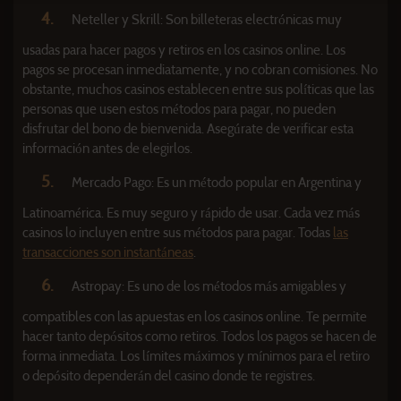
Neteller y Skrill: Son billeteras electrónicas muy
usadas para hacer pagos y retiros en los casinos online. Los
pagos se procesan inmediatamente, y no cobran comisiones. No
obstante, muchos casinos establecen entre sus políticas que las
personas que usen estos métodos para pagar, no pueden
disfrutar del bono de bienvenida. Asegúrate de verificar esta
información antes de elegirlos.
Mercado Pago: Es un método popular en Argentina y
Latinoamérica. Es muy seguro y rápido de usar. Cada vez más
casinos lo incluyen entre sus métodos para pagar. Todas
las
transacciones son instantáneas
.
Astropay: Es uno de los métodos más amigables y
compatibles con las apuestas en los casinos online. Te permite
hacer tanto depósitos como retiros. Todos los pagos se hacen de
forma inmediata. Los límites máximos y mínimos para el retiro
o depósito dependerán del casino donde te registres.