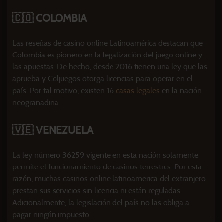
🇨🇴 COLOMBIA
Las reseñas de casino online Latinoamérica destacan que
Colombia es pionero en la legalización del juego online y
las apuestas. De hecho, desde 2016 tienen una ley que las
aprueba y Coljuegos otorga licencias para operar en el
país. Por tal motivo, existen 16
casas legales
en la nación
neogranadina.
🇻🇪 VENEZUELA
La ley número 36259 vigente en esta nación solamente
permite el funcionamiento de casinos terrestres. Por esta
razón, muchas casinos online latinoamerica del extranjero
prestan sus servicios sin licencia ni están reguladas.
Adicionalmente, la legislación del país no las obliga a
pagar ningún impuesto.