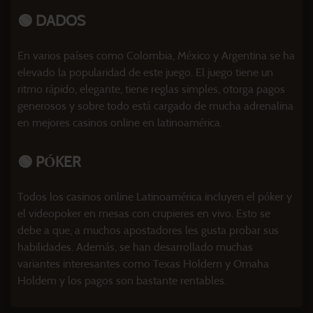
🟢 DADOS
En varios países como Colombia, México y Argentina se ha
elevado la popularidad de este juego. El juego tiene un
ritmo rápido, elegante, tiene reglas simples, otorga pagos
generosos y sobre todo está cargado de mucha adrenalina
en mejores casinos online en latinoamérica.
🟢 PÓKER
Todos los casinos online Latinoamérica incluyen el póker y
el videopoker en mesas con crupieres en vivo. Esto se
debe a que, a muchos apostadores les gusta probar sus
habilidades. Además, se han desarrollado muchas
variantes interesantes como Texas Holdem y Omaha
Holdem y los pagos son bastante rentables.