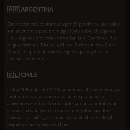
🇦🇷 ARGENTINA
Esta nación está conformada por 23 provincias, las cuales
son autónomas para promulgar leyes sobre el juego en
línea. Algunas provincias como San Luis, Corrientes, Río
Negro, Misiones, Tucumán, Chaco, Buenos Aires y Entre
Ríos. Han aprobado marcos legales que regulan
las
apuestas en internet
.
🇨🇱 CHILE
La ley 19995 del año 2005 no autoriza el juego online, por
tanto no se otorgan permisos para explotar estas
actividades en Chile. No obstante, tampoco prohíbe que
las casas ubicadas en el extranjero registren jugadores
chilenos; lo cual significa una laguna en el marco legal
respecto a las apuestas en línea.