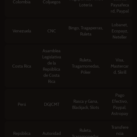
Colombia
Coljuegos
Lotería
Paysafeca
rd, Paypal
Lobanet,
Bingo, Tragaperras,
Venezuela
CNC
Ecopayz,
Ruleta
Neteller
Asamblea
Legislativa
Ruleta,
Visa,
de la
Costa Rica
Tragamonedas,
Mastercar
República
Póker
d, Skrill
de Costa
Rica
Pago
Rasca y Gana,
Efectivo,
Perú
DGJCMT
Blackjack, Slots
Paypal,
Astropay
Transfere
Ruleta,
República
Autoridad
ncia
Tragamonedas,