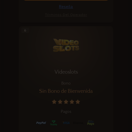
Reseña
Términos Del Operador
6
Videoslots
Bono
Sin Bono de Bienvenida
Pagos