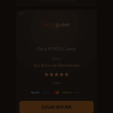
5
Party POKER Casino
Bono
Sin Bono de Bienvenida
Pagos
JUGAR AHORA