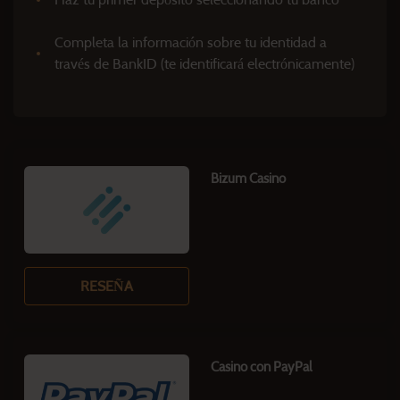
Completa la información sobre tu identidad a
través de BankID (te identificará electrónicamente)
Bizum Casino
RESEÑA
Casino con PayPal