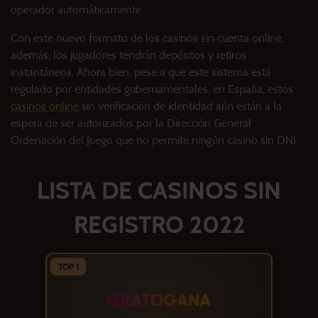
operador automáticamente.
Con este nuevo formato de los casinos sin cuenta online,
además, los jugadores tendrán depósitos y retiros
instantáneos. Ahora bien, pese a que este sistema está
regulado por entidades gubernamentales, en España, estos
casinos online
sin verificación de identidad aún están a la
espera de ser autorizados por la Dirección General
Ordenación del Juego que no permite ningún casino sin DNI.
LISTA DE CASINOS SIN
REGISTRO 2022
TOP 1