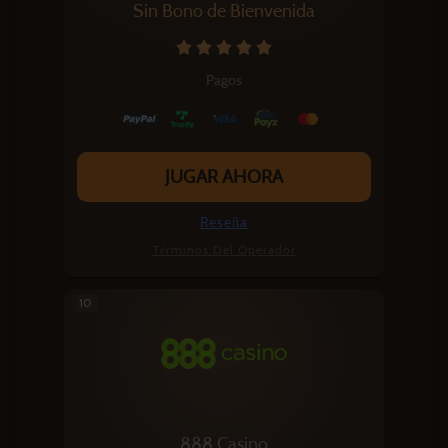
Sin Bono de Bienvenida
Pagos
JUGAR AHORA
Reseña
Términos Del Operador
10
888 Casino