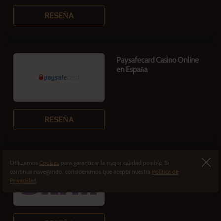
RESEÑA
Paysafecard Casino Online
en España
RESEÑA
Utilizamos
Cookies
para garantizar la mejor calidad posible. Si
Skrill Casino
continua navegando, consideramos que acepta nuestra
Política de
Privacidad
.