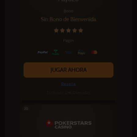
Bono
Sin Bono de Bienvenida
Pagos
JUGAR AHORA
Reseña
Términos Del Operador
20