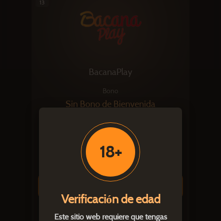
13
BacanaPlay
Bono
Sin Bono de Bienvenida
Pagos
18+
JUGAR AHORA
Verificación de edad
Reseña
Este sitio web requiere que tengas