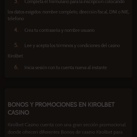
Completa el formulario para la inscripción colocando
los datos exigidos: nombre completo, dirección fiscal, DNI o NIE,
télefono
Crea tu contraseña y nombre usuario
Lee y acepta los términos y condiciones del casino
Kirolbet
Inicia sesión con tu cuenta nueva al instante
BONOS Y PROMOCIONES EN KIROLBET
CASINO
Kirolbet Casino cuenta con una gran sección promocional
donde ofrecen diferentes Bonos de casino Kirolbet para