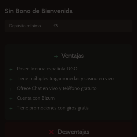
Sin Bono de Bienvenida
Depósito mínimo
€5
+
Ventajas
+
Posee licencia española DGOJ
+
Tiene múltiples tragamonedas y casino en vivo
+
Ofrece Chat en vivo y teléfono gratuito
+
Cuenta con Bizum
+
Tiene promociones con giros gratis
⨯
Desventajas