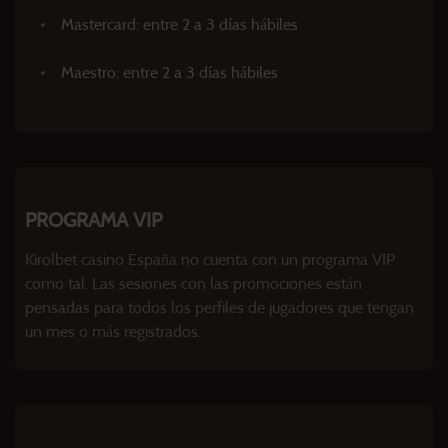
Mastercard: entre 2 a 3 días hábiles
Maestro: entre 2 a 3 días hábiles
PROGRAMA VIP
Kirolbet casino España no cuenta con un programa VIP
como tal. Las sesiones con las promociones están
pensadas para todos los perfiles de jugadores que tengan
un mes o más registrados.