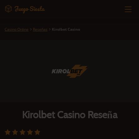
>
>
Casino Online
Reseñas
Kirolbet Casino
Kirolbet Casino Reseña