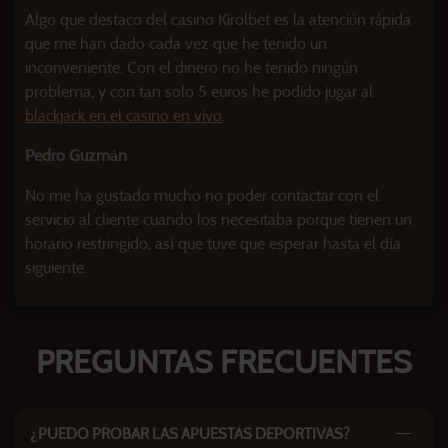
Algo que destaco del casino Kirolbet es la atención rápida
que me han dado cada vez que he tenido un
inconveniente. Con el dinero no he tenido ningún
problema, y con tan solo 5 euros he podido jugar al
blackjack en el casino en vivo
.
Pedro Guzmán
No me ha gustado mucho no poder contactar con el
servicio al cliente cuando los necesitaba porque tienen un
horario restringido, así que tuve que esperar hasta el día
siguiente.
PREGUNTAS FRECUENTES
¿PUEDO PROBAR LAS APUESTAS DEPORTIVAS?