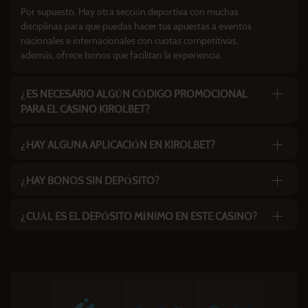
Por supuesto. Hay otra sección deportiva con muchas
disciplinas para que puedas hacer tus apuestas a eventos
nacionales e internacionales con cuotas competitivas,
además, ofrece bonos que facilitan la experiencia.
¿ES NECESARIO ALGÚN CÓDIGO PROMOCIONAL
PARA EL CASINO KIROLBET?
¿HAY ALGUNA APLICACIÓN EN KIROLBET?
¿HAY BONOS SIN DEPÓSITO?
¿CUÁL ES EL DEPÓSITO MÍNIMO EN ESTE CASINO?