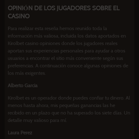
OPINIÓN DE LOS JUGADORES SOBRE EL
CASINO
Para realizar esta reseña hemos reunido toda la
información más valiosa, incluida los datos aportados en
Kirolbet casino opiniones donde los jugadores reales
aportan sus experiencias personales para ayudar a otros
usuarios a encontrar el sitio más conveniente según sus
preferencias. A continuación conoce algunas opiniones de
los más exigentes.
Alberto Garcia
Kirolbet es un operador donde puedes confiar tu dinero. Al
menos hasta ahora, mis pequeñas ganancias las he
recibido en un plazo que no ha superado los siete días. Un
detalle muy valioso para mí.
Laura Perez