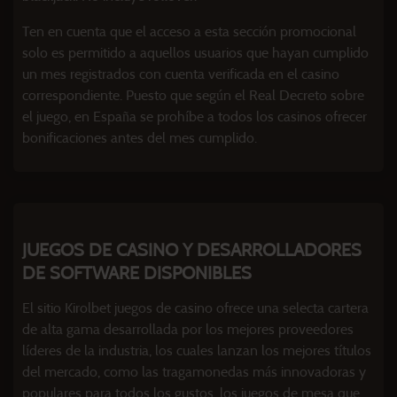
Ten en cuenta que el acceso a esta sección promocional
solo es permitido a aquellos usuarios que hayan cumplido
un mes registrados con cuenta verificada en el casino
correspondiente. Puesto que según el Real Decreto sobre
el juego, en España se prohíbe a todos los casinos ofrecer
bonificaciones antes del mes cumplido.
JUEGOS DE CASINO Y DESARROLLADORES
DE SOFTWARE DISPONIBLES
El sitio Kirolbet juegos de casino ofrece una selecta cartera
de alta gama desarrollada por los mejores proveedores
líderes de la industria, los cuales lanzan los mejores títulos
del mercado, como las tragamonedas más innovadoras y
populares para todos los gustos, los juegos de mesa que