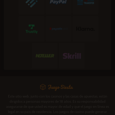
Este sitio web, junto con los casinos y las casas de apuestas, están
dirigidos a personas mayores de 18 años. Es su responsabilidad
asegurarse de que usted es mayor de edad y que el juego en línea es
legal en su país de residencia. Los juegos de casino puede generar