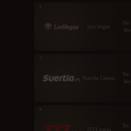
6
Sin
Leo Vegas
Bi
7
Sin
Suertia Casino
Bi
8
Sin
777 Casino