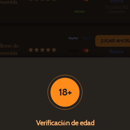
Reseña
envenida
Términos Del
Operador
JUGAR AHOR
 Bono de
Reseña
envenida
Términos Del
Operador
18+
JUGAR AHOR
 Bono de
Reseña
envenida
Términos Del
Operador
Verificación de edad