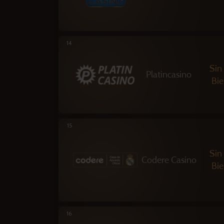
14
Sin
Platincasino
Bi
15
Sin
Codere Casino
Bi
16