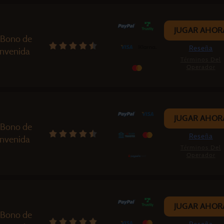
JUGAR AHOR
 Bono de
Reseña
envenida
Términos Del
Operador
JUGAR AHOR
 Bono de
Reseña
envenida
Términos Del
Operador
JUGAR AHOR
 Bono de