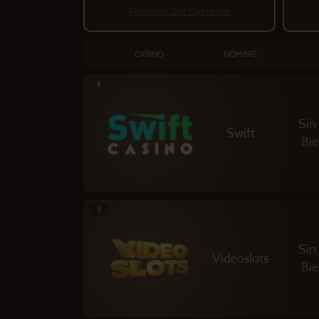
Términos Del Operador
CASINO
NOMBRE
4
Sin
Swift
Bi
5
Sin
Videoslots
Bi