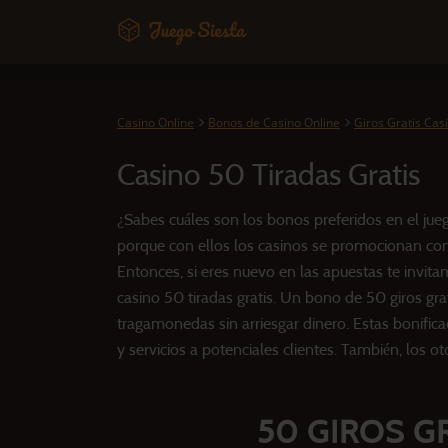
>
>
Casino Online
Bonos de Casino Online
Giros Gratis Cas
Casino 50 Tiradas Gratis
¿Sabes cuáles son los bonos preferidos en el jueg
porque con ellos los casinos se promocionan con
Entonces, si eres nuevo en las apuestas te invit
casino 50 tiradas gratis. Un bono de 50 giros gra
tragamonedas sin arriesgar dinero. Estas bonific
y servicios a potenciales clientes. También, los o
50 GIROS G